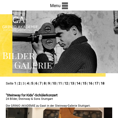
Menu
Bilder
Galerie
Seite
1
|
2
| 3 |
4
|
5
|
6
|
7
|
8
|
9
|
10
|
11
|
12
|
13
|
14
|
15
|
16
|
17
|
18
"Steinway for Kids"-Schülerkonzert
24 Bilder, Steinway & Sons Stuttgart
Die GRINIO AKADEMIE zu Gast in der Steinway-Galerie Stuttgart.