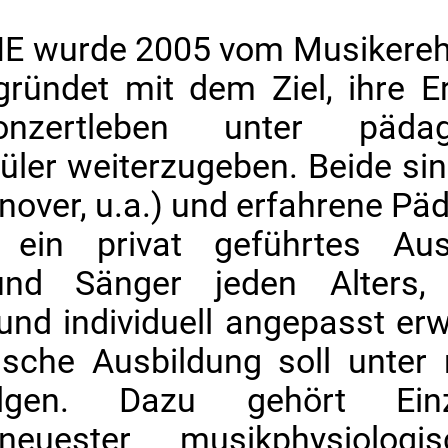
E wurde 2005 vom Musikereh
gründet mit dem Ziel, ihre 
Konzertleben unter päda
ler weiterzugeben. Beide sin
nover, u.a.) und erfahrene P
ein privat geführtes Ausbi
 und Sänger jeden Alters,
und individuell angepasst er
ische Ausbildung soll unter
lgen. Dazu gehört Einze
neuester musikphysiologis