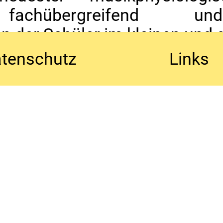
achübergreifend un
en der Schüler im kleinen un
künstlerischer Leiter der Ak
tenschutz
Links
ermusik und Orchestertraining
 ist Dozentin für Violin
udem plant und koordiniert si
GRINIO AKADEMIE, des ENSEM
Akademie haben mindestens
usikhochschule, langjährige 
rnational.