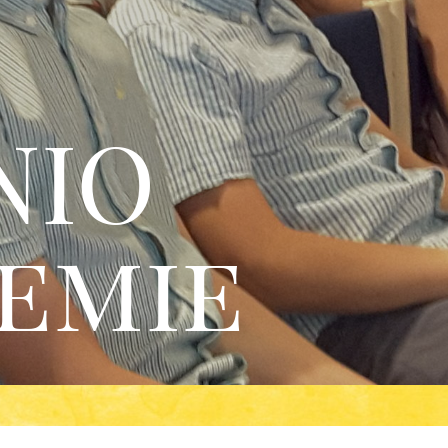
NIO
emie