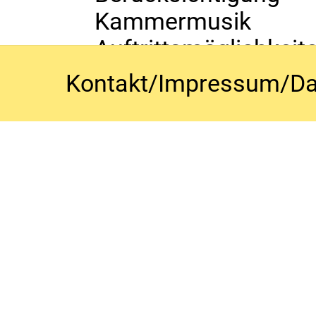
Kammermusik f
Auftrittsmöglichkeit
Joachim Ulbrich ist 
Kontakt/Impressum/Da
Violine, Viola, Kamm
Eve-Marie Ulbrich
Orchestertraining. Z
und Konzerte der 
CAMERATA GRINIO.
Alle Dozenten der 
einer staatlichen M
und konzertieren inte