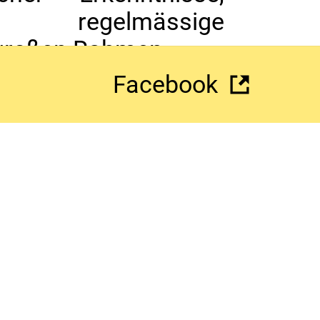
d regelmässige
d großen Rahmen.
ademie und Dozent für
Facebook
.
e, Kammermusik und
e die Veranstaltungen
BLE GRINIO und der
 einen Abschluss an
Unterrichtserfahrung