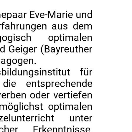
epaar Eve-Marie und
Erfahrungen aus dem
gogisch optimalen
d Geiger (Bayreuther
ädagogen.
ldungsinstitut für
 die entsprechende
werben oder vertiefen
 möglichst optimalen
lunterricht unter
cher Erkenntnisse,