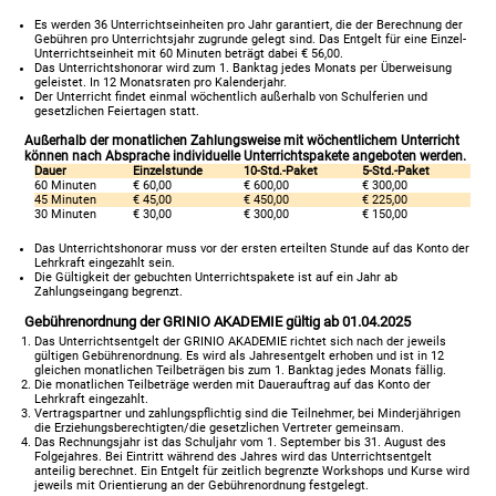
Es werden 36 Unterrichtseinheiten pro Jahr garantiert, die der Berechnung der
Gebühren pro Unterrichtsjahr zugrunde gelegt sind. Das Entgelt für eine Einzel-
Unterrichtseinheit mit 60 Minuten beträgt dabei € 56,00.
Das Unterrichtshonorar wird zum 1. Banktag jedes Monats per Überweisung
geleistet. In 12 Monatsraten pro Kalenderjahr.
Der Unterricht findet einmal wöchentlich außerhalb von Schulferien und
gesetzlichen Feiertagen statt.
Außerhalb der monatlichen Zahlungsweise mit wöchentlichem Unterricht
können nach Absprache individuelle Unterrichtspakete angeboten werden.
Dauer
Einzelstunde
10-Std.-Paket
5-Std.-Paket
60 Minuten
€ 60,00
€ 600,00
€ 300,00
45 Minuten
€ 45,00
€ 450,00
€ 225,00
30 Minuten
€ 30,00
€ 300,00
€ 150,00
Das Unterrichtshonorar muss vor der ersten erteilten Stunde auf das Konto der
Lehrkraft eingezahlt sein.
Die Gültigkeit der gebuchten Unterrichtspakete ist auf ein Jahr ab
Zahlungseingang begrenzt.
Gebührenordnung der GRINIO AKADEMIE gültig ab 01.04.2025
Das Unterrichtsentgelt der GRINIO AKADEMIE richtet sich nach der jeweils
gültigen Gebührenordnung. Es wird als Jahresentgelt erhoben und ist in 12
gleichen monatlichen Teilbeträgen bis zum 1. Banktag jedes Monats fällig.
Die monatlichen Teilbeträge werden mit Dauerauftrag auf das Konto der
Lehrkraft eingezahlt.
Vertragspartner und zahlungspflichtig sind die Teilnehmer, bei Minderjährigen
die Erziehungsberechtigten/die gesetzlichen Vertreter gemeinsam.
Das Rechnungsjahr ist das Schuljahr vom 1. September bis 31. August des
Folgejahres. Bei Eintritt während des Jahres wird das Unterrichtsentgelt
anteilig berechnet. Ein Entgelt für zeitlich begrenzte Workshops und Kurse wird
jeweils mit Orientierung an der Gebührenordnung festgelegt.