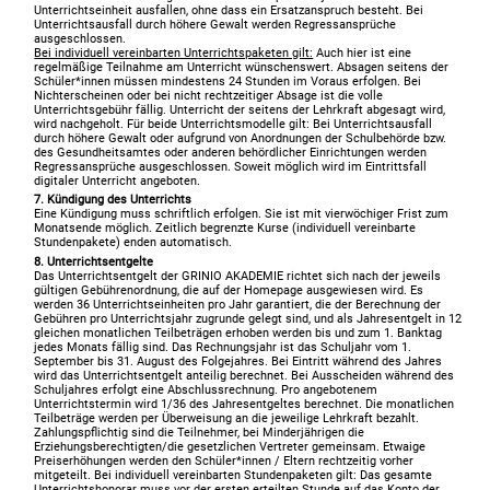
Unterrichtseinheit ausfallen, ohne dass ein Ersatzanspruch besteht. Bei
Unterrichtsausfall durch höhere Gewalt werden Regressansprüche
ausgeschlossen.
Bei individuell vereinbarten Unterrichtspaketen gilt:
Auch hier ist eine
regelmäßige Teilnahme am Unterricht wünschenswert. Absagen seitens der
Schüler*innen müssen mindestens 24 Stunden im Voraus erfolgen. Bei
Nichterscheinen oder bei nicht rechtzeitiger Absage ist die volle
Unterrichtsgebühr fällig. Unterricht der seitens der Lehrkraft abgesagt wird,
wird nachgeholt. Für beide Unterrichtsmodelle gilt: Bei Unterrichtsausfall
durch höhere Gewalt oder aufgrund von Anordnungen der Schulbehörde bzw.
des Gesundheitsamtes oder anderen behördlicher Einrichtungen werden
Regressansprüche ausgeschlossen. Soweit möglich wird im Eintrittsfall
digitaler Unterricht angeboten.
7. Kündigung des Unterrichts
Eine Kündigung muss schriftlich erfolgen. Sie ist mit vierwöchiger Frist zum
Monatsende möglich. Zeitlich begrenzte Kurse (individuell vereinbarte
Stundenpakete) enden automatisch.
8. Unterrichtsentgelte
Das Unterrichtsentgelt der GRINIO AKADEMIE richtet sich nach der jeweils
gültigen Gebührenordnung, die auf der Homepage ausgewiesen wird. Es
werden 36 Unterrichtseinheiten pro Jahr garantiert, die der Berechnung der
Gebühren pro Unterrichtsjahr zugrunde gelegt sind, und als Jahresentgelt in 12
gleichen monatlichen Teilbeträgen erhoben werden bis und zum 1. Banktag
jedes Monats fällig sind. Das Rechnungsjahr ist das Schuljahr vom 1.
September bis 31. August des Folgejahres. Bei Eintritt während des Jahres
wird das Unterrichtsentgelt anteilig berechnet. Bei Ausscheiden während des
Schuljahres erfolgt eine Abschlussrechnung. Pro angebotenem
Unterrichtstermin wird 1/36 des Jahresentgeltes berechnet. Die monatlichen
Teilbeträge werden per Überweisung an die jeweilige Lehrkraft bezahlt.
Zahlungspflichtig sind die Teilnehmer, bei Minderjährigen die
Erziehungsberechtigten/die gesetzlichen Vertreter gemeinsam. Etwaige
Preiserhöhungen werden den Schüler*innen / Eltern rechtzeitig vorher
mitgeteilt. Bei individuell vereinbarten Stundenpaketen gilt: Das gesamte
Unterrichtshonorar muss vor der ersten erteilten Stunde auf das Konto der