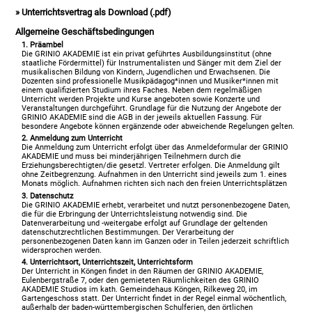
» Unterrichtsvertrag als Download (.pdf)
Allgemeine Geschäftsbedingungen
1. Präambel
Die GRINIO AKADEMIE ist ein privat geführtes Ausbildungsinstitut (ohne
staatliche Fördermittel) für Instrumentalisten und Sänger mit dem Ziel der
musikalischen Bildung von Kindern, Jugendlichen und Erwachsenen. Die
Dozenten sind professionelle Musikpädagog*innen und Musiker*innen mit
einem qualifizierten Studium ihres Faches. Neben dem regelmäßigen
Unterricht werden Projekte und Kurse angeboten sowie Konzerte und
Veranstaltungen durchgeführt. Grundlage für die Nutzung der Angebote der
GRINIO AKADEMIE sind die AGB in der jeweils aktuellen Fassung. Für
besondere Angebote können ergänzende oder abweichende Regelungen gelten.
2. Anmeldung zum Unterricht
Die Anmeldung zum Unterricht erfolgt über das Anmeldeformular der GRINIO
AKADEMIE und muss bei minderjährigen Teilnehmern durch die
Erziehungsberechtigten/die gesetzl. Vertreter erfolgen. Die Anmeldung gilt
ohne Zeitbegrenzung. Aufnahmen in den Unterricht sind jeweils zum 1. eines
Monats möglich. Aufnahmen richten sich nach den freien Unterrichtsplätzen
3. Datenschutz
Die GRINIO AKADEMIE erhebt, verarbeitet und nutzt personenbezogene Daten,
die für die Erbringung der Unterrichtsleistung notwendig sind. Die
Datenverarbeitung und -weitergabe erfolgt auf Grundlage der geltenden
datenschutzrechtlichen Bestimmungen. Der Verarbeitung der
personenbezogenen Daten kann im Ganzen oder in Teilen jederzeit schriftlich
widersprochen werden.
4. Unterrichtsort, Unterrichtszeit, Unterrichtsform
Der Unterricht in Köngen findet in den Räumen der GRINIO AKADEMIE,
Eulenbergstraße 7, oder den gemieteten Räumlichkeiten des GRINIO
AKADEMIE Studios im kath. Gemeindehaus Köngen, Rilkeweg 20, im
Gartengeschoss statt. Der Unterricht findet in der Regel einmal wöchentlich,
außerhalb der baden-württembergischen Schulferien, den örtlichen