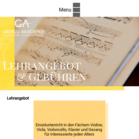
Menu
Lehrangebot
& Gebühren
Lehrangebot
Einzelunterricht in den Fächern Violine,
Viola, Violoncello, Klavier und Gesang
für Interessierte jeden Alters