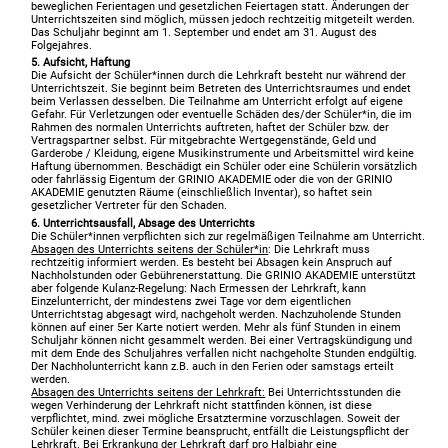
beweglichen Ferientagen und gesetzlichen Feiertagen statt. Änderungen der
Unterrichtszeiten sind möglich, müssen jedoch rechtzeitig mitgeteilt werden.
Das Schuljahr beginnt am 1. September und endet am 31. August des
Folgejahres.
5. Aufsicht, Haftung
Die Aufsicht der Schüler*innen durch die Lehrkraft besteht nur während der
Unterrichtszeit. Sie beginnt beim Betreten des Unterrichtsraumes und endet
beim Verlassen desselben. Die Teilnahme am Unterricht erfolgt auf eigene
Gefahr. Für Verletzungen oder eventuelle Schäden des/der Schüler*in, die im
Rahmen des normalen Unterrichts auftreten, haftet der Schüler bzw. der
Vertragspartner selbst. Für mitgebrachte Wertgegenstände, Geld und
Garderobe / Kleidung, eigene Musikinstrumente und Arbeitsmittel wird keine
Haftung übernommen. Beschädigt ein Schüler oder eine Schülerin vorsätzlich
oder fahrlässig Eigentum der GRINIO AKADEMIE oder die von der GRINIO
AKADEMIE genutzten Räume (einschließlich Inventar), so haftet sein
gesetzlicher Vertreter für den Schaden.
6. Unterrichtsausfall, Absage des Unterrichts
Die Schüler*innen verpflichten sich zur regelmäßigen Teilnahme am Unterricht.
Absagen des Unterrichts seitens der Schüler*in
: Die Lehrkraft muss
rechtzeitig informiert werden. Es besteht bei Absagen kein Anspruch auf
Nachholstunden oder Gebührenerstattung. Die GRINIO AKADEMIE unterstützt
aber folgende Kulanz-Regelung: Nach Ermessen der Lehrkraft, kann
Einzelunterricht, der mindestens zwei Tage vor dem eigentlichen
Unterrichtstag abgesagt wird, nachgeholt werden. Nachzuholende Stunden
können auf einer 5er Karte notiert werden. Mehr als fünf Stunden in einem
Schuljahr können nicht gesammelt werden. Bei einer Vertragskündigung und
mit dem Ende des Schuljahres verfallen nicht nachgeholte Stunden endgültig.
Der Nachholunterricht kann z.B. auch in den Ferien oder samstags erteilt
werden.
Absagen des Unterrichts seitens der Lehrkraft:
Bei Unterrichtsstunden die
wegen Verhinderung der Lehrkraft nicht stattfinden können, ist diese
verpflichtet, mind. zwei mögliche Ersatztermine vorzuschlagen. Soweit der
Schüler keinen dieser Termine beansprucht, entfällt die Leistungspflicht der
Lehrkraft. Bei Erkrankung der Lehrkraft darf pro Halbjahr eine