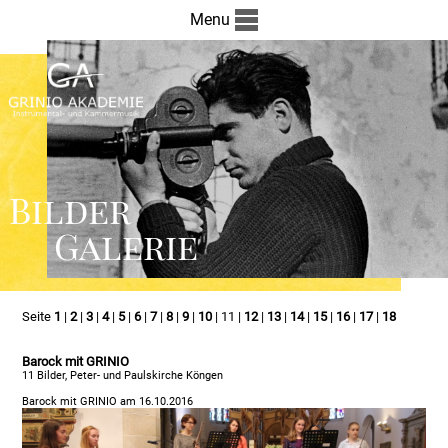
Menu
Bilder
Galerie
Seite
1
|
2
|
3
|
4
|
5
|
6
|
7
|
8
|
9
|
10
| 11 |
12
|
13
|
14
|
15
|
16
|
17
|
18
Barock mit GRINIO
11 Bilder, Peter- und Paulskirche Köngen
Barock mit GRINIO am 16.10.2016